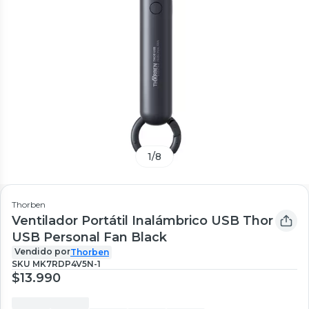
1
/
8
Thorben
Ventilador Portátil Inalámbrico USB Thor
USB Personal Fan Black
Vendido por
Thorben
SKU
MK7RDP4V5N-1
$13.990