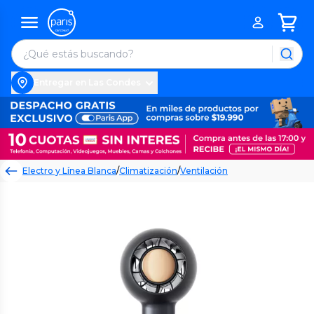
Entregar en Las Condes
Electro y Línea Blanca
/
Climatización
/
Ventilación