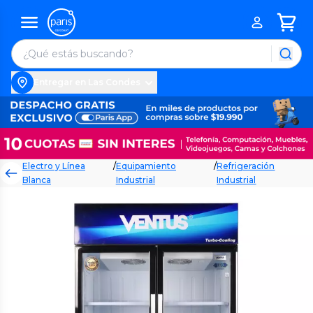
Entregar en Las Condes
Electro y Línea
/
Equipamiento
/
Refrigeración
Blanca
Industrial
Industrial