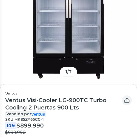
1
/
7
Ventus
Ventus Visi-Cooler LG-900TC Turbo
Cooling 2 Puertas 900 Lts
Vendido por
Ventus
SKU
MKS5ZY65CG-1
$899.990
10%
$999.990