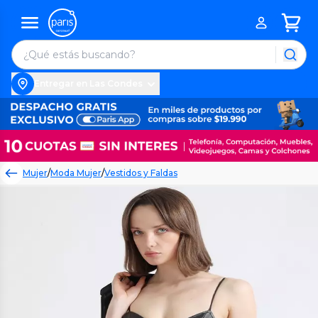
Entregar en Las Condes
Mujer
/
Moda Mujer
/
Vestidos y Faldas