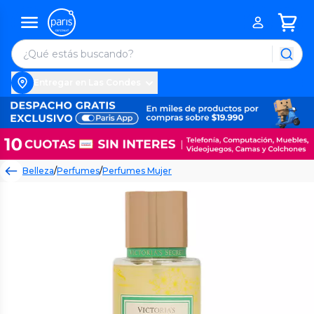
Entregar en Las Condes
Belleza
/
Perfumes
/
Perfumes Mujer