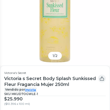
1
/
2
Victoria's Secret
Victoria s Secret Body Splash Sunkissed
Fleur Fragancia Mujer 250ml
Vendido por
invicta
SKU
MKUD7OGWLE-1
$25.990
(
$10.396 x 100 ml
)