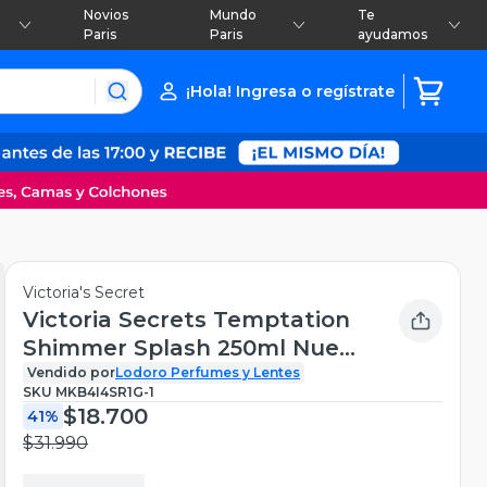
Novios
Mundo
Te
Paris
Paris
ayudamos
¡Hola! Ingresa o regístrate
Victoria's Secret
Victoria Secrets Temptation
Shimmer Splash 250ml Nuevo
Formato
Vendido por
Lodoro Perfumes y Lentes
SKU
MKB4I4SR1G-1
$18.700
41%
$31.990