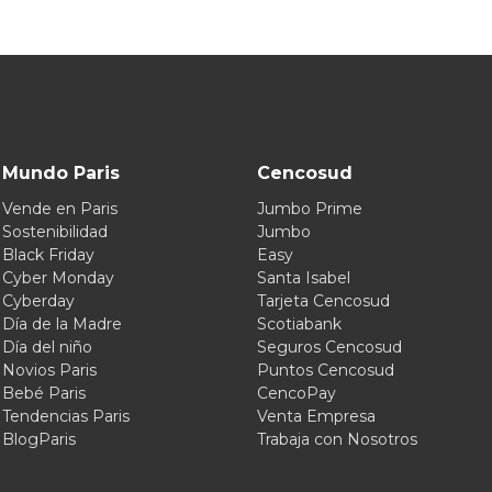
Mundo Paris
Cencosud
Vende en Paris
Jumbo Prime
Sostenibilidad
Jumbo
Black Friday
Easy
Cyber Monday
Santa Isabel
Cyberday
Tarjeta Cencosud
Día de la Madre
Scotiabank
Día del niño
Seguros Cencosud
Novios Paris
Puntos Cencosud
Bebé Paris
CencoPay
Tendencias Paris
Venta Empresa
BlogParis
Trabaja con Nosotros