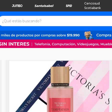
Cencosud
Scotiabank