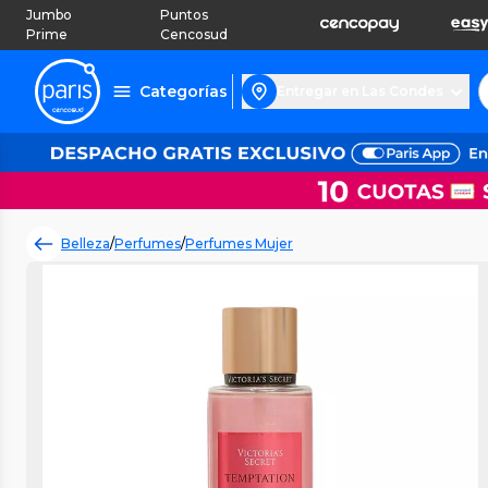
Jumbo
Puntos
Prime
Cencosud
Categorías
Entregar en Las Condes
Belleza
/
Perfumes
/
Perfumes Mujer