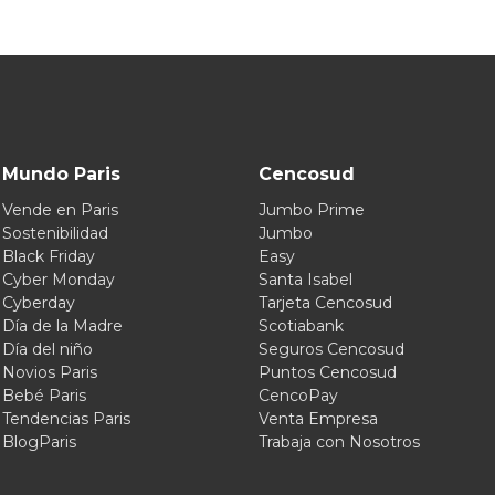
Mundo Paris
Cencosud
Vende en Paris
Jumbo Prime
Sostenibilidad
Jumbo
Black Friday
Easy
Cyber Monday
Santa Isabel
Cyberday
Tarjeta Cencosud
Día de la Madre
Scotiabank
Día del niño
Seguros Cencosud
Novios Paris
Puntos Cencosud
Bebé Paris
CencoPay
Tendencias Paris
Venta Empresa
BlogParis
Trabaja con Nosotros