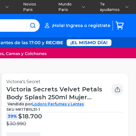
Novios
Mundo
Te
Paris
Paris
ayudamos
¡Hola! Ingresa o regístrate
Victoria's Secret
Victoria Secrets Velvet Petals
Body Splash 250ml Mujer
Nuevo Formato
Vendido por
Lodoro Perfumes y Lentes
SKU
MK1TB1IL51-1
$18.700
39%
$30.990