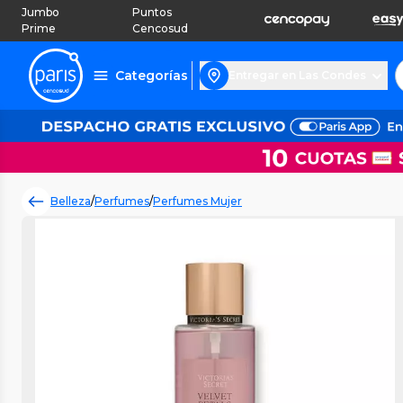
Jumbo
Puntos
Prime
Cencosud
Categorías
Entregar en Las Condes
Belleza
/
Perfumes
/
Perfumes Mujer