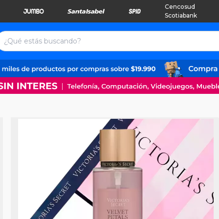
Cencosud
Scotiabank