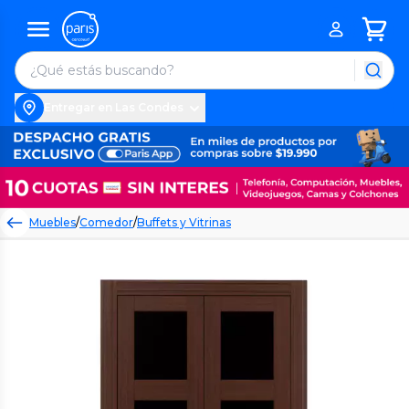
Entregar en Las Condes
Muebles
/
Comedor
/
Buffets y Vitrinas