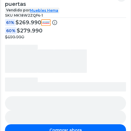
puertas
Vendido por
Muebles Hema
SKU
MK18W2ZQF4-1
$269.990
61%
$279.990
60%
$699.990
Comprar ahora