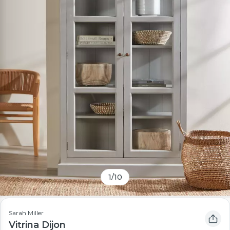
1
/
10
Sarah Miller
Vitrina Dijon