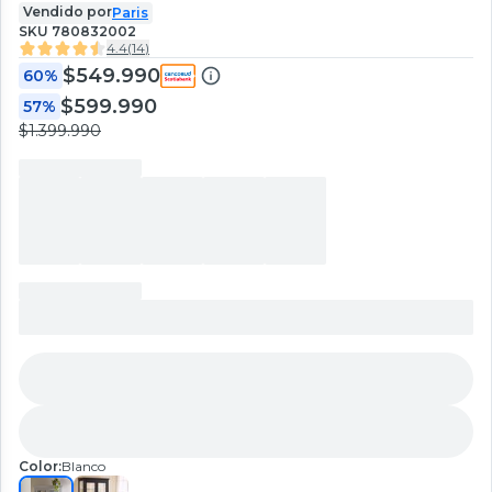
Vendido por
Paris
SKU
780832002
4.4
(
14
)
$549.990
60%
$599.990
57%
$1.399.990
Color:
Blanco