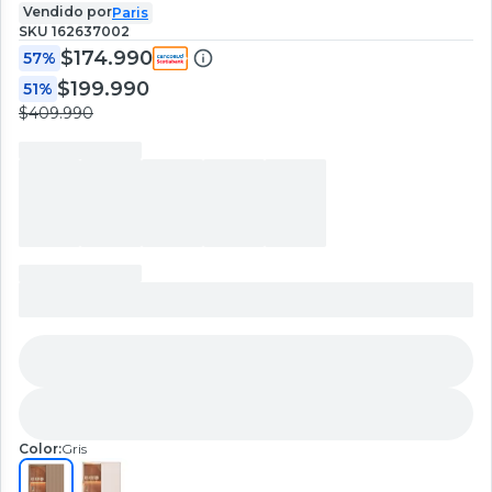
Vendido por
Paris
SKU
162637002
$174.990
57%
$199.990
51%
$409.990
Color:
Gris