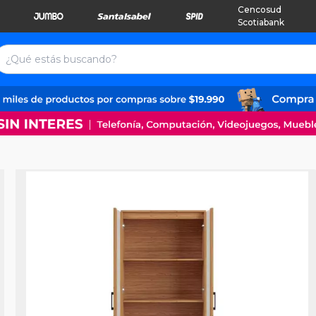
Cencosud
Scotiabank