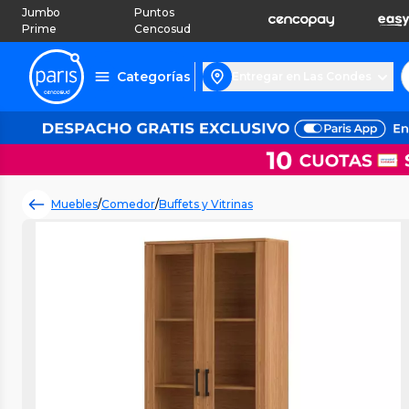
Jumbo
Puntos
Prime
Cencosud
Categorías
Entregar en Las Condes
Muebles
/
Comedor
/
Buffets y Vitrinas