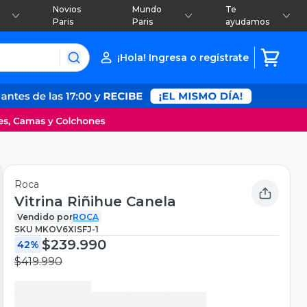
Novios
Mundo
Te
Paris
Paris
ayudamos
¡Hola! Ingresa o regístrate
Roca
Vitrina Riñihue Canela
Vendido por
ROCA
SKU
MKOV6XISFJ-1
$239.990
42%
$419.990