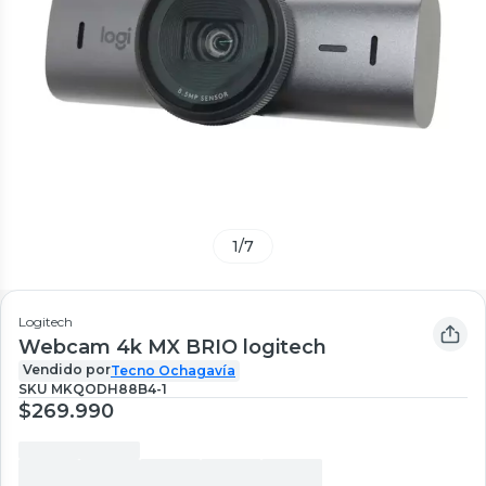
1
/
7
Logitech
Webcam 4k MX BRIO logitech
Vendido por
Tecno Ochagavía
SKU
MKQODH88B4-1
$269.990