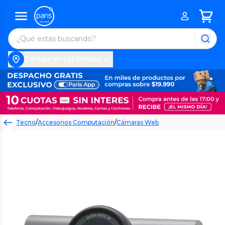
Entregar en Las Condes
Tecno
/
Accesorios Computación
/
Cámaras Web