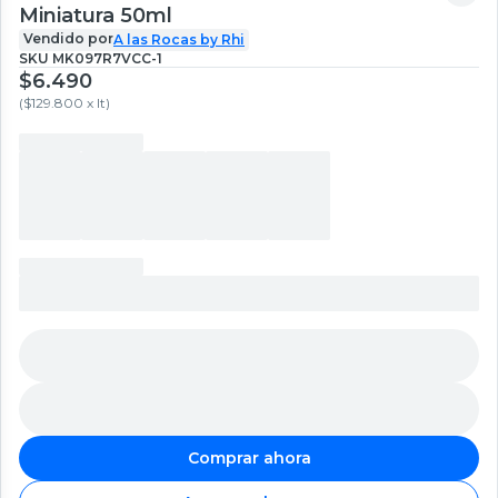
Miniatura 50ml
Vendido por
A las Rocas by Rhi
SKU
MK097R7VCC-1
$6.490
(
$129.800 x lt
)
Comprar ahora