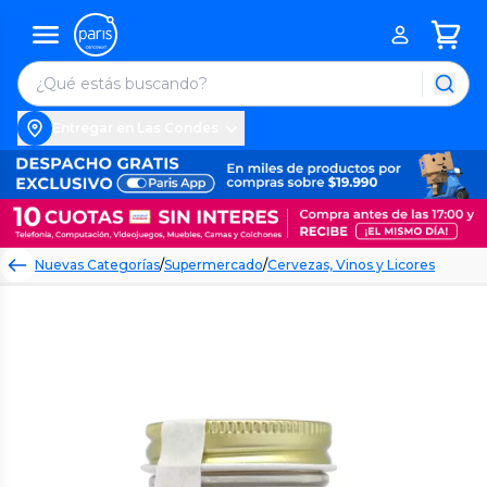
Entregar en Las Condes
Nuevas Categorías
/
Supermercado
/
Cervezas, Vinos y Licores