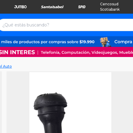
Cencosud
Scotiabank
ol Auto