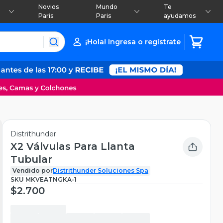
Novios
Mundo
Te
Paris
Paris
ayudamos
¡Hola! Ingresa o regístrate
Distrithunder
X2 Válvulas Para Llanta
Tubular
Vendido por
Distrithunder Soluciones Spa
SKU
MKVEATNGKA-1
$2.700