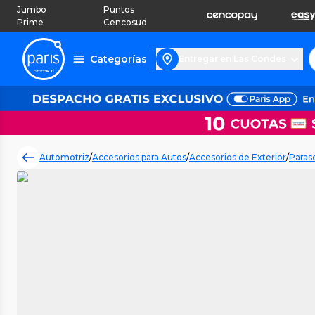
Jumbo
Puntos
Prime
Cencosud
Categorías
Entregar en Las Condes
Automotriz
/
Accesorios para Autos
/
Accesorios de Exterior
/
Paras