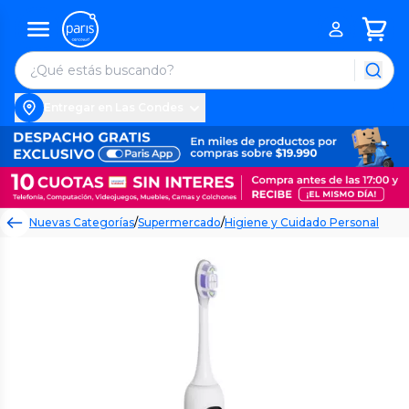
Entregar en Las Condes
Nuevas Categorías
/
Supermercado
/
Higiene y Cuidado Personal