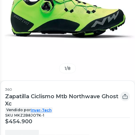
1
/
8
360
Zapatilla Ciclismo Mtb Northwave Ghost
Xc
Vendido por
Inver-Tech
SKU
MKZ2B8JO7K-1
$454.900