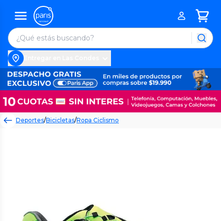
Entregar en Las Condes
Deportes
/
Bicicletas
/
Ropa Ciclismo