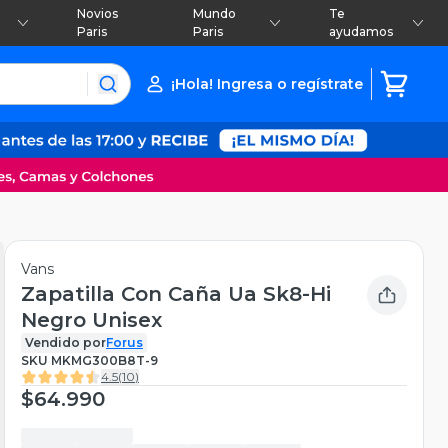
Novios
Mundo
Te
Paris
Paris
ayudamos
¡Hola! Ingresa o regístrate
Vans
Zapatilla Con Caña Ua Sk8-Hi
Negro Unisex
Vendido por
Forus
SKU
MKMG300B8T-9
4.5
(
10
)
$64.990