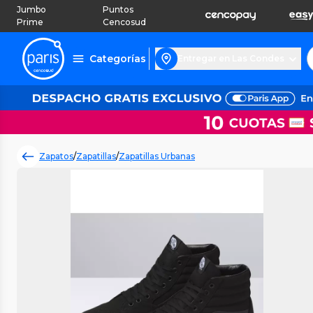
Jumbo
Puntos
Prime
Cencosud
Categorías
Entregar en Las Condes
Zapatos
/
Zapatillas
/
Zapatillas Urbanas