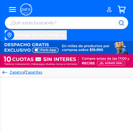
Entregar en Las Condes
Zapatos
/
Zapatillas