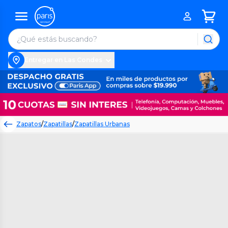
Entregar en Las Condes
Zapatos
/
Zapatillas
/
Zapatillas Urbanas