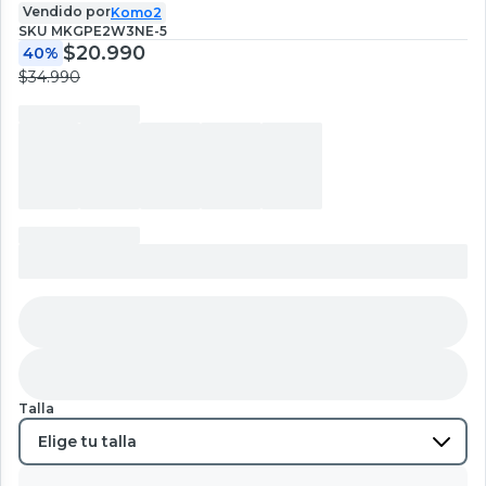
Vendido por
Komo2
SKU
MKGPE2W3NE-5
$20.990
40%
$34.990
Talla