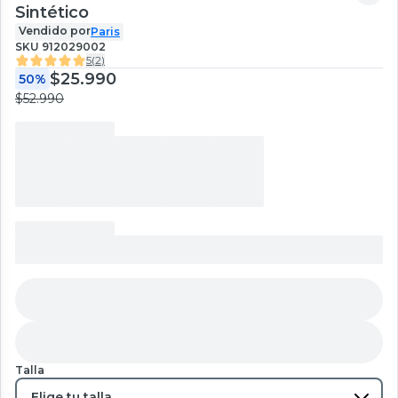
Sintético
Vendido por
Paris
SKU
912029002
5
(
2
)
$25.990
50%
$52.990
Talla