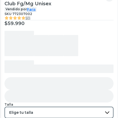
Club Fg/Mg Unisex
Vendido por
Paris
SKU
772307002
5
(
1
)
$59.990
Talla