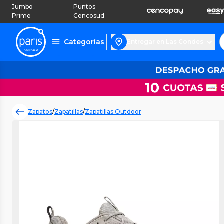
Jumbo
Puntos
Prime
Cencosud
Categorías
Entregar en Las Condes
Zapatos
/
Zapatillas
/
Zapatillas Outdoor