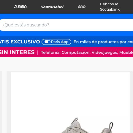
Cencosud
Scotiabank