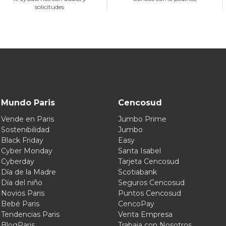
solicitudes
Mundo Paris
Cencosud
Vende en Paris
Jumbo Prime
Sostenibilidad
Jumbo
Black Friday
Easy
Cyber Monday
Santa Isabel
Cyberday
Tarjeta Cencosud
Día de la Madre
Scotiabank
Día del niño
Seguros Cencosud
Novios Paris
Puntos Cencosud
Bebé Paris
CencoPay
Tendencias Paris
Venta Empresa
BlogParis
Trabaja con Nosotros