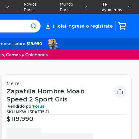
Novios
Mundo
Te
Paris
Paris
ayudamos
¡Hola! Ingresa o regístrate
Merrell
Zapatilla Hombre Moab
Speed 2 Sport Gris
Vendido por
Forus
SKU
MKWH3PAZJ5-11
$119.990