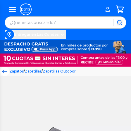
Entregar en Las Condes
Zapatos
/
Zapatillas
/
Zapatillas Outdoor