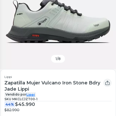
1
/
8
Lippi
Zapatilla Mujer Vulcano Iron Stone Bdry
Jade Lippi
Vendido por
Lippi
SKU
MKCLCJZT00-1
$45.990
44%
$82.990