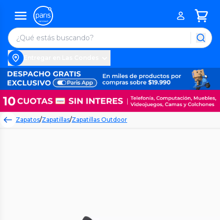
Entregar en Las Condes
Zapatos
/
Zapatillas
/
Zapatillas Outdoor