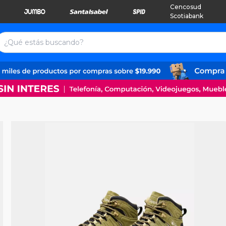
Cencosud
Scotiabank