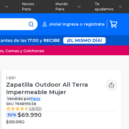
Novios
Mundo
Te
Paris
Paris
ayudamos
¡Hola! Ingresa o regístrate
Lippi
Zapatilla Outdoor All Terra
Impermeable Mujer
Vendido por
Paris
SKU
769899038
4.8
(
110
)
$69.990
30%
$99.990