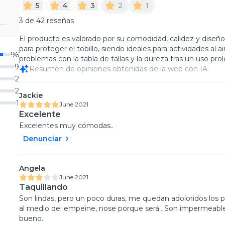
5
4
3
2
1
3 de 42 reseñas
El producto es valorado por su comodidad, calidez y diseñ
para proteger el tobillo, siendo ideales para actividades al
96
problemas con la tabla de tallas y la dureza tras un uso pro
9
Resumen de opiniones obtenidas de la web con IA
2
2
Jackie
1
June 2021
Excelente
Excelentes muy cómodas..
Denunciar
Angela
June 2021
Taquillando
Son lindas, pero un poco duras, me quedan adoloridos los
al medio del empeine, nose porque será.. Son impermeable
bueno..