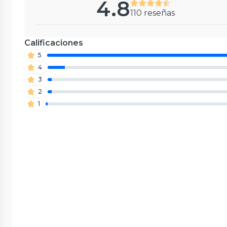
4.8
110 reseñas
Calificaciones
5
4
3
2
1