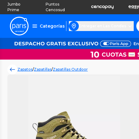
Jumbo
Puntos
Prime
Cencosud
Categorías
Entregar en Las Condes
Zapatos
/
Zapatillas
/
Zapatillas Outdoor