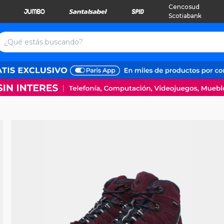
Cencosud
Scotiabank