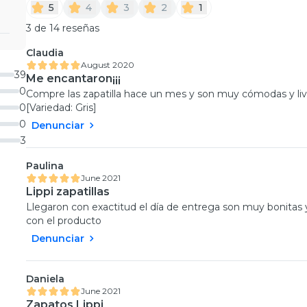
5
4
3
2
1
3 de 14 reseñas
Claudia
August 2020
39
Me encantaron¡¡¡
0
Compre las zapatilla hace un mes y son muy cómodas y livi
0
[Variedad: Gris]
0
Denunciar
3
Paulina
June 2021
Lippi zapatillas
Llegaron con exactitud el día de entrega son muy bonita
con el producto
Denunciar
Daniela
June 2021
Zapatos Lippi