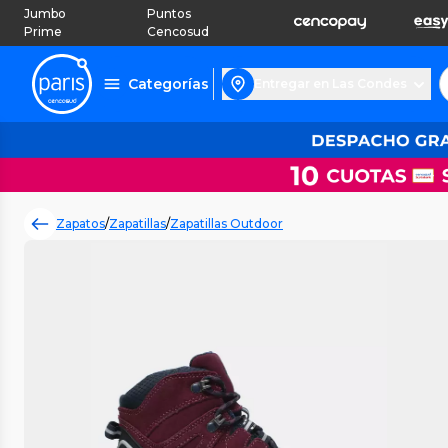
Jumbo
Puntos
Prime
Cencosud
Categorías
Entregar en Las Condes
Zapatos
/
Zapatillas
/
Zapatillas Outdoor