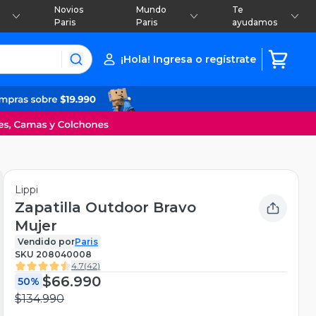
Novios
Mundo
Te
Paris
Paris
ayudamos
¡Hola! Ingresa o regístrate
Lippi
Zapatilla Outdoor Bravo
Mujer
Vendido por
Paris
SKU
208040008
4.7
(
42
)
$66.990
50%
$134.990