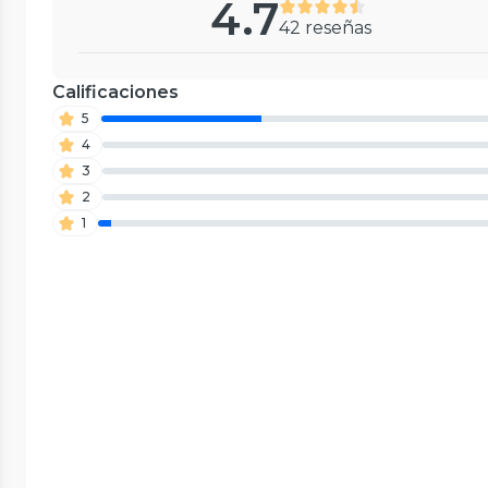
4.7
42 reseñas
Calificaciones
5
4
3
2
1