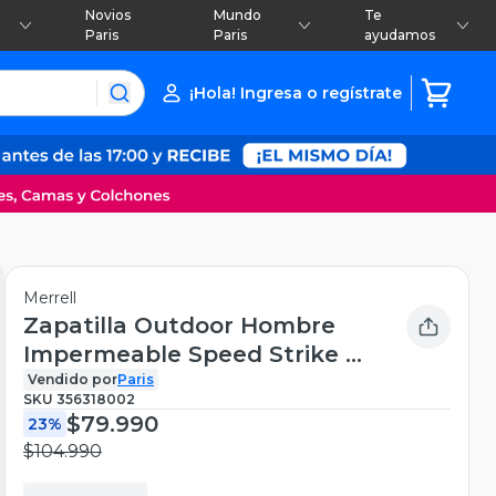
Novios
Mundo
Te
Paris
Paris
ayudamos
¡Hola! Ingresa o regístrate
Merrell
Zapatilla Outdoor Hombre
Impermeable Speed Strike 2
Ltr M
Vendido por
Paris
SKU
356318002
$79.990
23%
$104.990