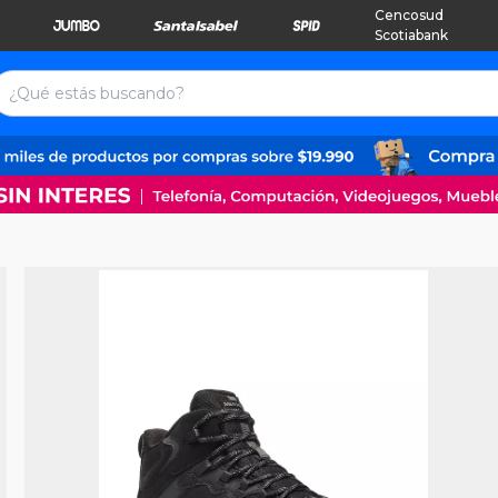
Cencosud
Scotiabank