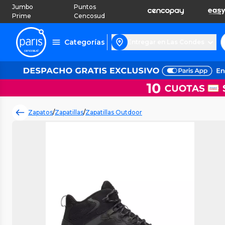
Jumbo
Puntos
Prime
Cencosud
Categorías
Entregar en Las Condes
Zapatos
/
Zapatillas
/
Zapatillas Outdoor