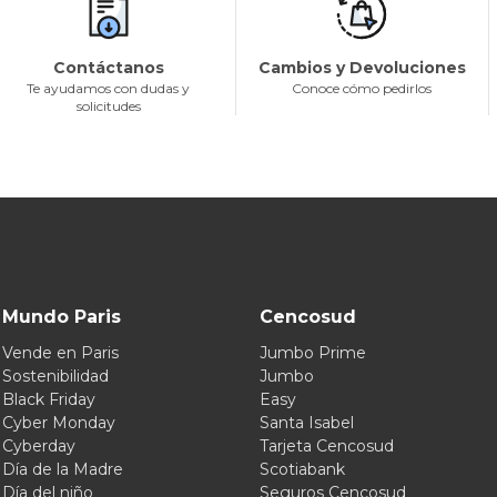
Contáctanos
Cambios y Devoluciones
Te ayudamos con dudas y
Conoce cómo pedirlos
solicitudes
Mundo Paris
Cencosud
Vende en Paris
Jumbo Prime
Sostenibilidad
Jumbo
Black Friday
Easy
Cyber Monday
Santa Isabel
Cyberday
Tarjeta Cencosud
Día de la Madre
Scotiabank
Día del niño
Seguros Cencosud