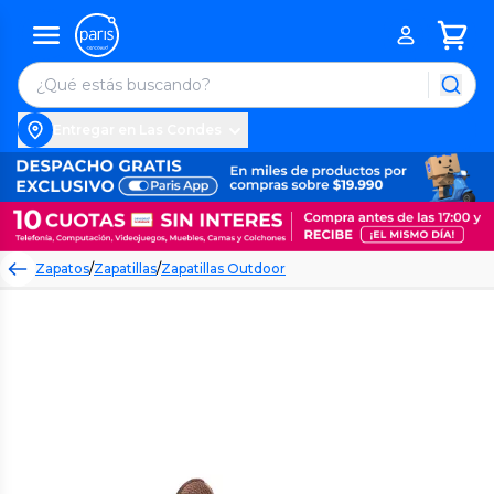
Entregar en Las Condes
Zapatos
/
Zapatillas
/
Zapatillas Outdoor