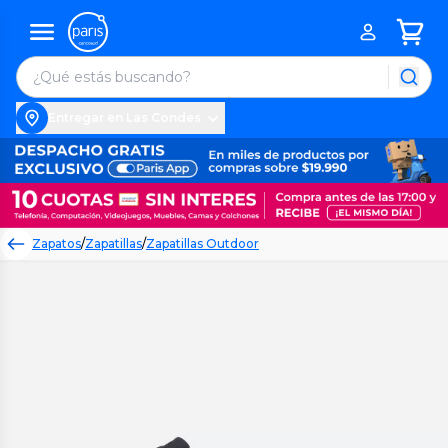
Entregar en Las Condes
Zapatos
/
Zapatillas
/
Zapatillas Outdoor