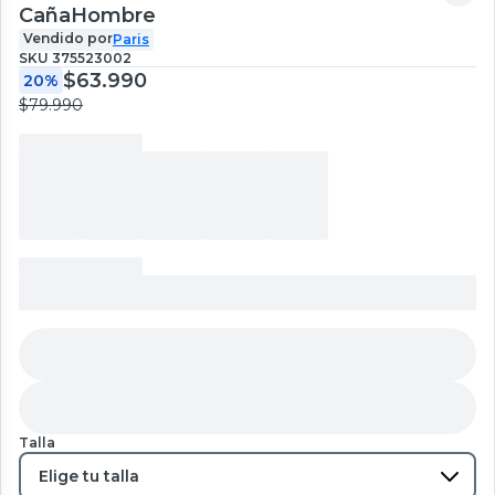
CañaHombre
Vendido por
Paris
SKU
375523002
$63.990
20%
$79.990
Talla