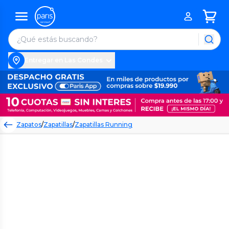
Entregar en Las Condes
Zapatos
/
Zapatillas
/
Zapatillas Running