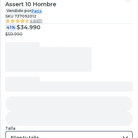
Assert 10 Hombre
Vendido por
Paris
SKU
737092012
4.6
(
67
)
$34.990
41%
$59.990
Talla