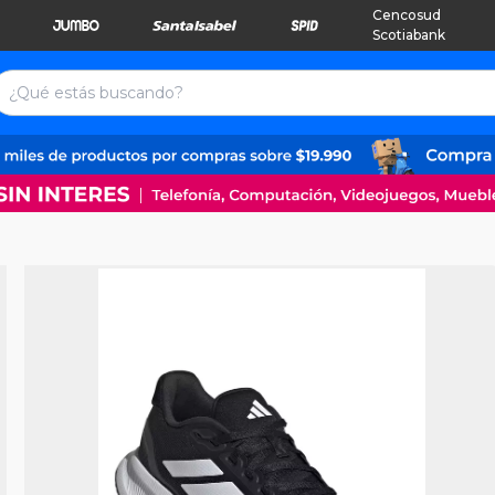
Cencosud
Scotiabank