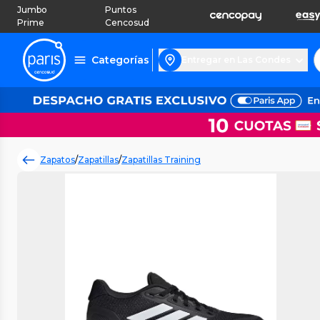
Jumbo
Puntos
Prime
Cencosud
Categorías
Entregar en Las Condes
Zapatos
/
Zapatillas
/
Zapatillas Training