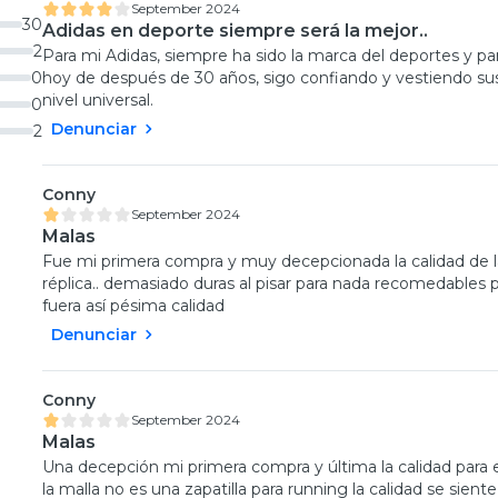
September 2024
30
Adidas en deporte siempre será la mejor..
2
Para mi Adidas, siempre ha sido la marca del deportes y par
0
hoy de después de 30 años, sigo confiando y vestiendo sus 
nivel universal.
0
Denunciar
2
Conny
September 2024
Malas
Fue mi primera compra y muy decepcionada la calidad de las 
réplica.. demasiado duras al pisar para nada recomedables p
fuera así pésima calidad
Denunciar
Conny
September 2024
Malas
Una decepción mi primera compra y última la calidad para el
la malla no es una zapatilla para running la calidad se s