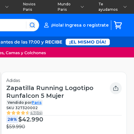
Novios
Mundo
Te
Paris
Paris
ayudamos
¡Hola! Ingresa o regístrate
Adidas
Zapatilla Running Logotipo
Runfalcon 5 Mujer
Vendido por
Paris
SKU
327320002
4.7
(
34
)
$42.990
28%
$59.990