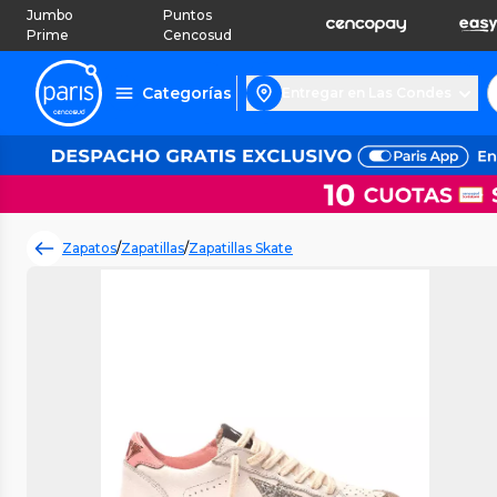
Jumbo
Puntos
Prime
Cencosud
Categorías
Entregar en Las Condes
Zapatos
/
Zapatillas
/
Zapatillas Skate