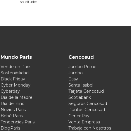
solicitudes
Mundo Paris
Cencosud
Vende en Paris
Jumbo Prime
Sostenibilidad
Jumbo
Black Friday
Easy
Cyber Monday
Santa Isabel
Cyberday
Tarjeta Cencosud
Día de la Madre
Scotiabank
Día del niño
Seguros Cencosud
Novios Paris
Puntos Cencosud
Bebé Paris
CencoPay
Tendencias Paris
Venta Empresa
BlogParis
Trabaja con Nosotros