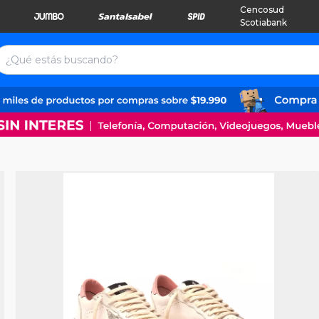
Cencosud
Scotiabank