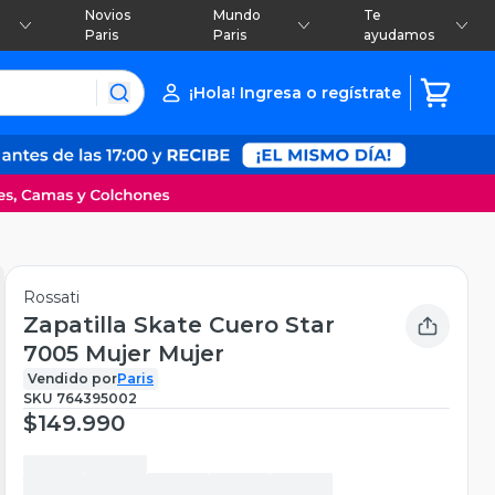
Novios
Mundo
Te
Paris
Paris
ayudamos
¡Hola! Ingresa o regístrate
Rossati
Zapatilla Skate Cuero Star
7005 Mujer Mujer
Vendido por
Paris
SKU
764395002
$149.990