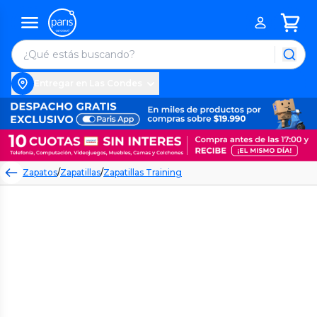
Entregar en Las Condes
Zapatos
/
Zapatillas
/
Zapatillas Training