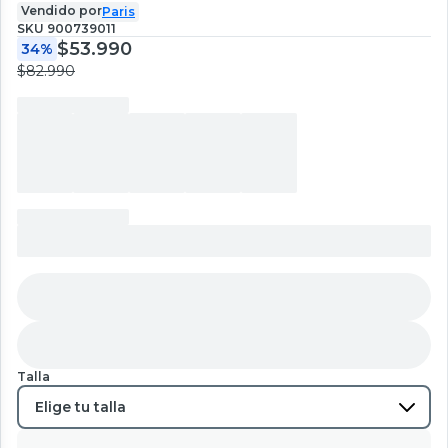
Vendido por
Paris
SKU
900739011
$53.990
34%
$82.990
Talla