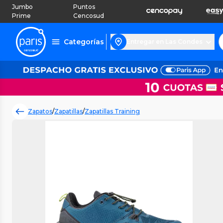
Jumbo
Puntos
Prime
Cencosud
Categorías
Entregar en Las Condes
Zapatos
/
Zapatillas
/
Zapatillas Training