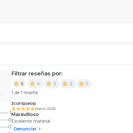
Filtrar reseñas por:
5
4
3
2
1
1 de 1 reseña
Jcuriqueop
March 2025
1
Maravilloso
0
Excelente material
0
Denunciar