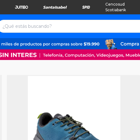
Cencosud
Scotiabank