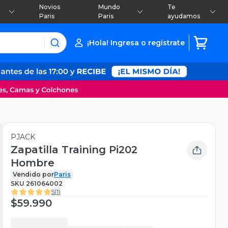
Novios
Mundo
Te
Paris
Paris
ayudamos
¡Hola! Ingresa o regístrate
PJACK
Zapatilla Training Pi202
Hombre
Vendido por
Paris
SKU
261064002
5
(
1
)
$59.990