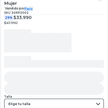
Mujer
Vendido por
Paris
SKU
349912002
$33.990
29%
$47.990
Talla