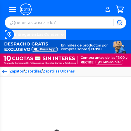
Entregar en Las Condes
Zapatos
/
Zapatillas
/
Zapatillas Urbanas