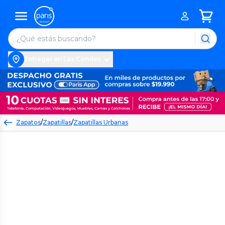
Entregar en Las Condes
Zapatos
/
Zapatillas
/
Zapatillas Urbanas