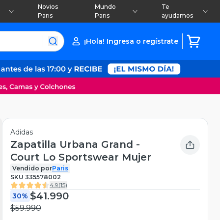
Novios
Mundo
Te
Paris
Paris
ayudamos
¡Hola! Ingresa o regístrate
Adidas
Zapatilla Urbana Grand -
Court Lo Sportswear Mujer
Vendido por
Paris
SKU
335578002
4.9
(
15
)
$41.990
30%
$59.990