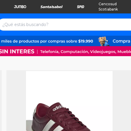
Cencosud
Scotiabank