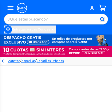
Entregar en Las Condes
Zapatos
/
Zapatillas
/
Zapatillas Urbanas