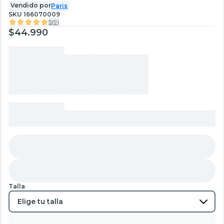
Vendido por
Paris
SKU
166070009
5
(
9
)
$44.990
Talla