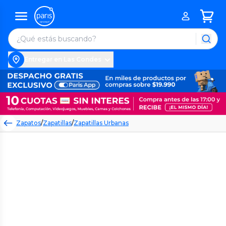
Entregar en Las Condes
Zapatos
/
Zapatillas
/
Zapatillas Urbanas