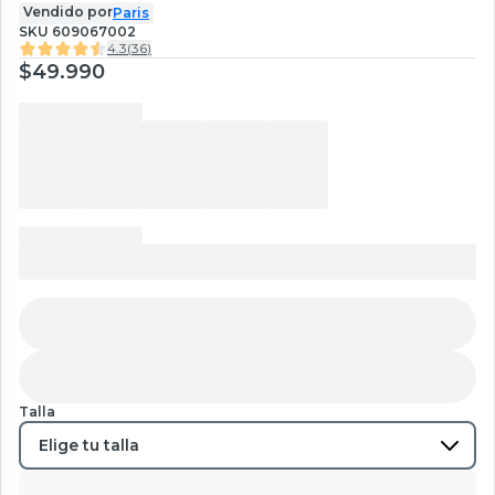
Vendido por
Paris
SKU
609067002
4.3
(
36
)
$49.990
Talla