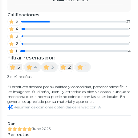
Calificaciones
5
27
4
3
3
1
2
1
1
4
Filtrar reseñas por:
5
4
3
2
1
3 de 9 reseñas
El producto destaca por su calidad y comodidad, presentándose fiel a
las imágenes. Su diseño juvenil y atractivo es bien valorado, aunque se
menciona que la horma puede no coincidir con las tallas locales. En
general, es apreciado por su material y apariencia.
Resumen de opiniones obtenidas de la web con IA
Dani
June 2025
Perfectas