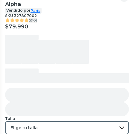
Alpha
Vendido por
Paris
SKU
327807002
5
(
10
)
$79.990
Talla