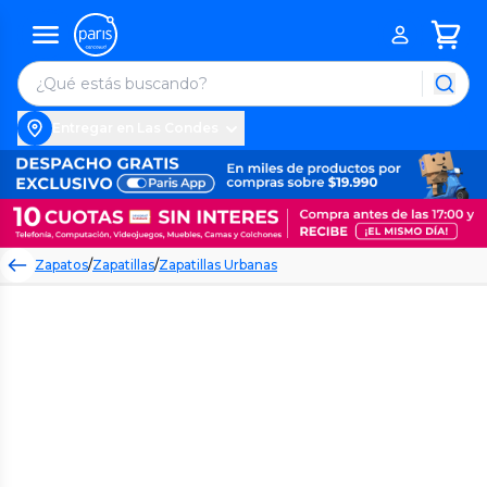
Entregar en Las Condes
Zapatos
/
Zapatillas
/
Zapatillas Urbanas