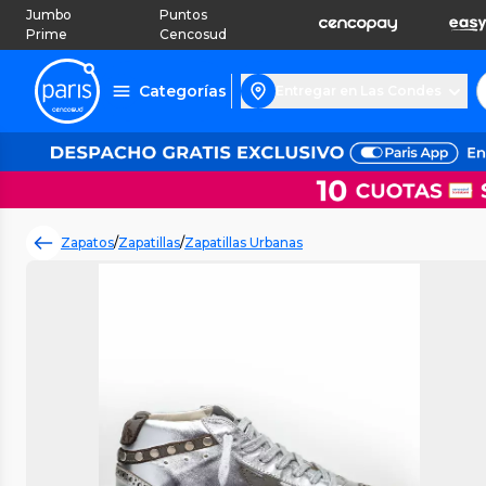
Jumbo
Puntos
Prime
Cencosud
Categorías
Entregar en Las Condes
Zapatos
/
Zapatillas
/
Zapatillas Urbanas