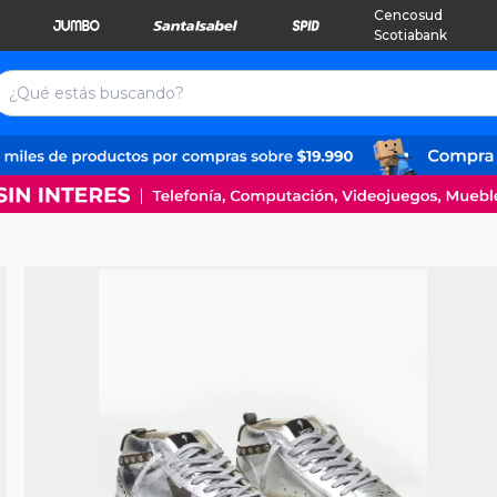
Cencosud
Scotiabank