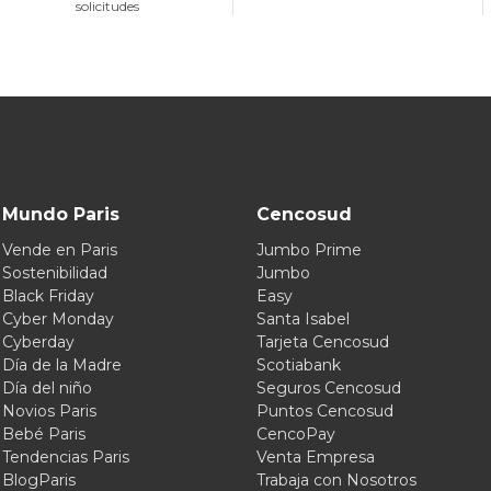
solicitudes
Mundo Paris
Cencosud
Vende en Paris
Jumbo Prime
Sostenibilidad
Jumbo
Black Friday
Easy
Cyber Monday
Santa Isabel
Cyberday
Tarjeta Cencosud
Día de la Madre
Scotiabank
Día del niño
Seguros Cencosud
Novios Paris
Puntos Cencosud
Bebé Paris
CencoPay
Tendencias Paris
Venta Empresa
BlogParis
Trabaja con Nosotros