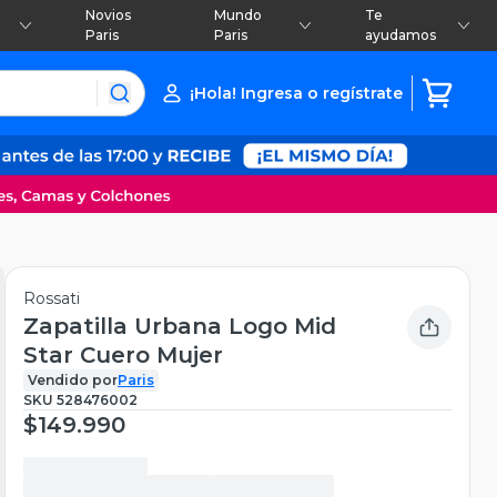
Novios
Mundo
Te
Paris
Paris
ayudamos
¡Hola! Ingresa o regístrate
Rossati
Zapatilla Urbana Logo Mid
Star Cuero Mujer
Vendido por
Paris
SKU
528476002
$149.990