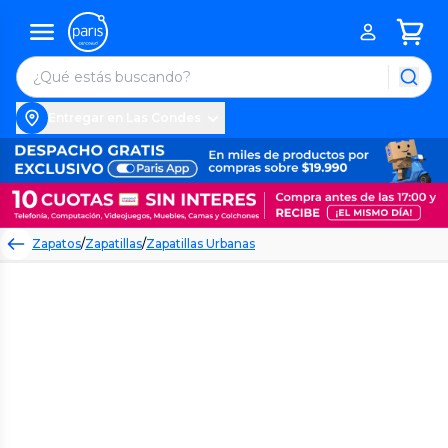
Entregar en Las Condes
Zapatos
/
Zapatillas
/
Zapatillas Urbanas