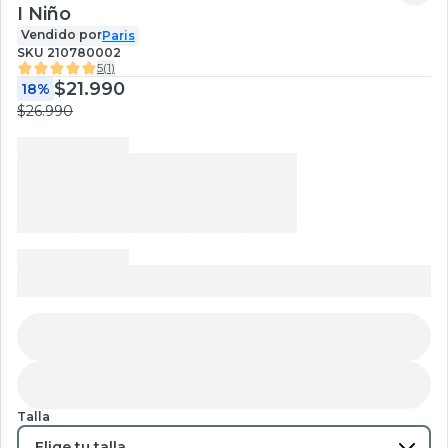
I Niño
Vendido por
Paris
SKU
210780002
5
(
1
)
$21.990
18%
$26.990
Talla