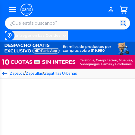
Entregar en Las Condes
Zapatos
/
Zapatillas
/
Zapatillas Urbanas