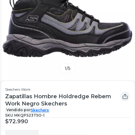
1
/
5
Skechers Work
Zapatillas Hombre Holdredge Rebem
Work Negro Skechers
Vendido por
Skechers
SKU
MKQPS23T5O-1
$72.990