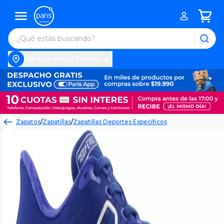
Entregar en Las Condes
Zapatos
/
Zapatillas
/
Zapatillas Deportes Específicos