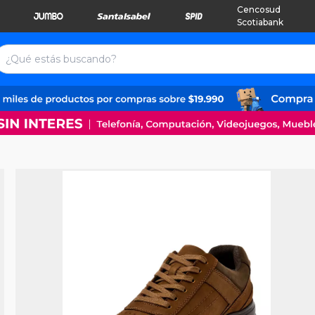
Cencosud
Scotiabank