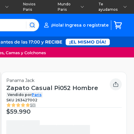
Novios
Mundo
Te
Paris
Paris
ayudamos
¡Hola! Ingresa o regístrate
Panama Jack
Zapato Casual Pi052 Hombre
Vendido por
Paris
SKU
263427002
5
(
1
)
$59.990