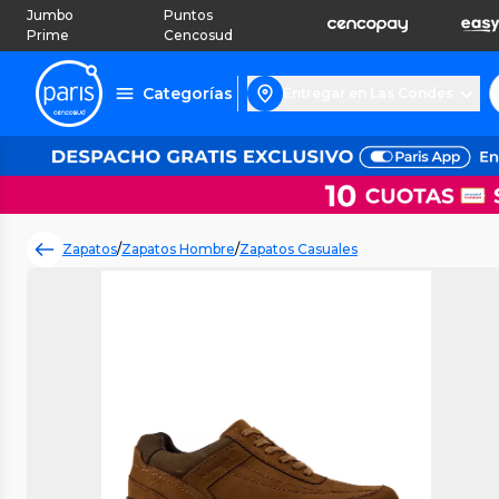
Jumbo
Puntos
Prime
Cencosud
Categorías
Entregar en Las Condes
Zapatos
/
Zapatos Hombre
/
Zapatos Casuales