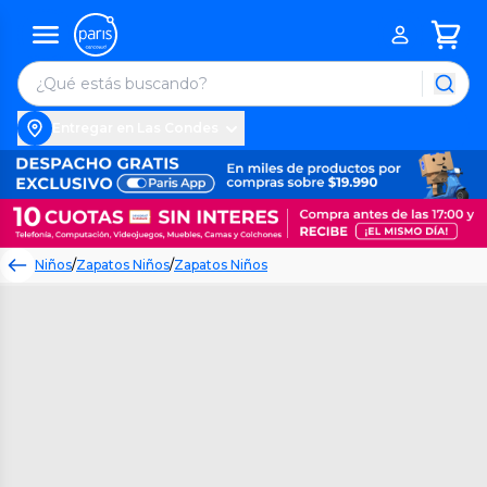
Entregar en Las Condes
Niños
/
Zapatos Niños
/
Zapatos Niños