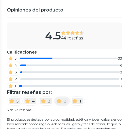
Opiniones del producto
4.5
44 reseñas
Calificaciones
5
33
4
6
3
2
2
0
1
3
Filtrar reseñas por:
5
4
3
2
1
3 de 23 reseñas
El producto se destaca por su comodidad, estética y buen calce, siendo
bien recibido como regalo. Además, es ligero y fácil de poner, lo que lo
hace atractivo para los usuarios. Sin embargo, se han mencionado