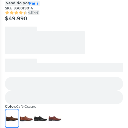
Vendido por
Paris
SKU
936019014
4.5
(
44
)
$49.990
Color:
Café Oscuro