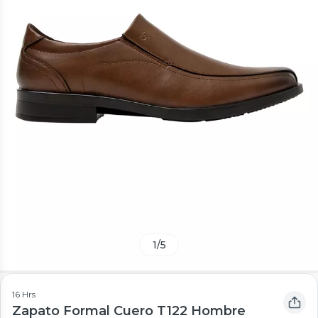
1
/
5
16 Hrs
Zapato Formal Cuero T122 Hombre