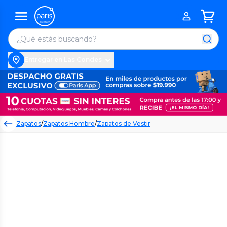
Entregar en Las Condes
Zapatos
/
Zapatos Hombre
/
Zapatos de Vestir