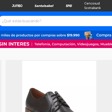
Cencosud
Scotiabank