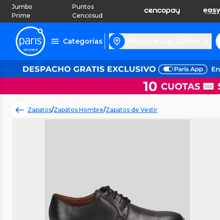
Jumbo
Puntos
Prime
Cencosud
Categorías
Entregar en Las Condes
Zapatos
/
Zapatos Hombre
/
Zapatos de Vestir