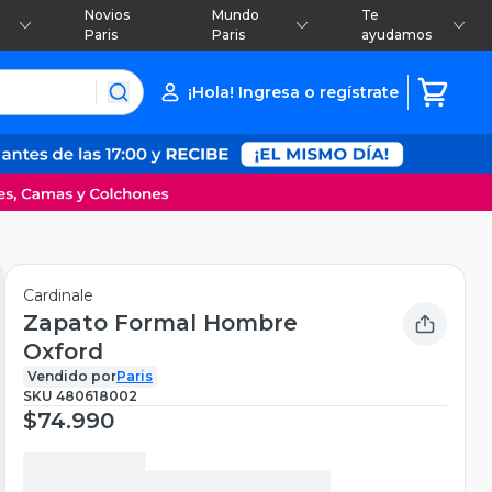
Novios
Mundo
Te
Paris
Paris
ayudamos
¡Hola! Ingresa o regístrate
Cardinale
Zapato Formal Hombre
Oxford
Vendido por
Paris
SKU
480618002
$74.990