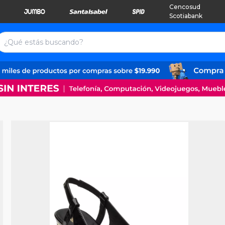
Cencosud
Scotiabank