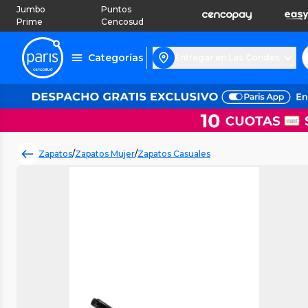
Jumbo
Puntos
Prime
Cencosud
Categorías
Entregar en Las Condes
Zapatos
/
Zapatos Mujer
/
Zapatos Casuales