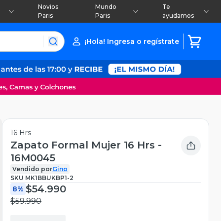
Novios
Mundo
Te
Paris
Paris
ayudamos
¡Hola! Ingresa o regístrate
16 Hrs
Zapato Formal Mujer 16 Hrs -
16M0045
Vendido por
Gino
SKU
MK1BBUKBP1-2
$54.990
8%
$59.990