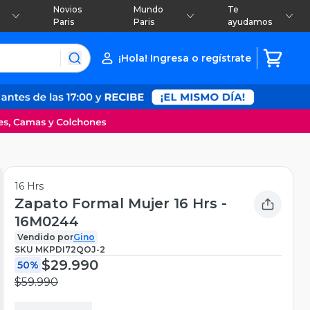
Novios
Mundo
Te
Paris
Paris
ayudamos
¡Hola! Ingresa o regístrate
16 Hrs
Zapato Formal Mujer 16 Hrs -
16M0244
Vendido por
Gino
SKU
MKPDI72QOJ-2
$29.990
50%
$59.990