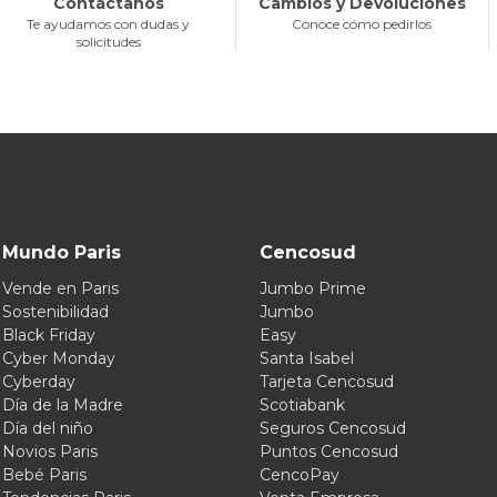
Contáctanos
Cambios y Devoluciones
Te ayudamos con dudas y
Conoce cómo pedirlos
solicitudes
Mundo Paris
Cencosud
Vende en Paris
Jumbo Prime
Sostenibilidad
Jumbo
Black Friday
Easy
Cyber Monday
Santa Isabel
Cyberday
Tarjeta Cencosud
Día de la Madre
Scotiabank
Día del niño
Seguros Cencosud
Novios Paris
Puntos Cencosud
Bebé Paris
CencoPay