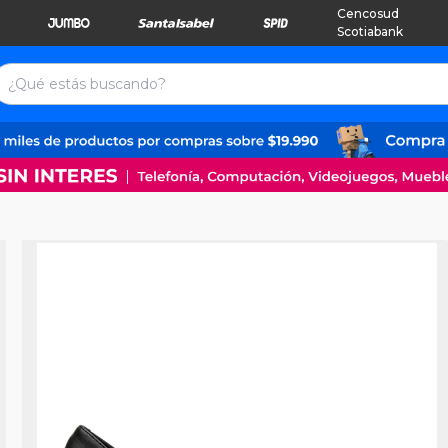
Cencosud
Scotiabank