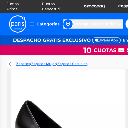
Jumbo
Puntos
Prime
Cencosud
Categorías
Entregar en Las Condes
Zapatos
/
Zapatos Mujer
/
Zapatos Casuales